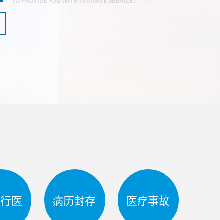
法行医
病历封存
医疗事故