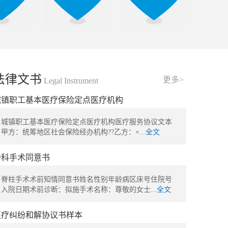
法律文书
更多>
Legal Instrument
城镇职工基本医疗保险定点医疗机构
城镇职工基本医疗保险定点医疗机构医疗服务协议文本
甲方：统筹地区社会保险经办机构??乙方：×...
全文
骨科手术同意书
脊柱手术术前知情同意书姓名性别年龄病区床号住院号
入院日期术前诊断：拟施手术名称：尊敬的女士...
全文
医疗纠纷和解协议书样本