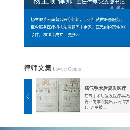
杨生顺 律师
主任律师/党支部书记
杨生顺系云南著名医疗律师，2003年就做医患服务，
至今服务医疗机构法律顾问十余家，医患纠纷案件300
余件。2018年成立...
更多>>
律师文集
Lawyer Corpus
疝气手术后复发医疗
疝气手术后复发医疗事故
告xx向本院提出诉讼请求
1、判令被...