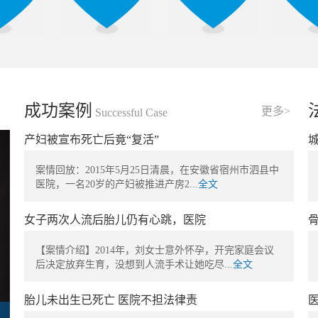
成功案例
更多>
Successful Case
产妇被宣布死亡后竟“复活”
案情回放：2015年5月25日清晨，在安徽省宿州市泗县中
医院，一名20岁的产妇被推进产房2...
全文
女子两次人流后胎儿仍有心跳，医院
【案情介绍】2014年，刘女士意外怀孕，开完家庭会议
后决定放弃生育，没想到人流手术让她吃尽...
全文
胎儿未出生已死亡 医院不担法律责