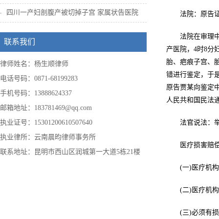
四川一产妇剖腹产被切掉子宫 家属状告医院
法院：原告
法院在审理中
联系我们
产医院，4时8分
胎、疤痕子宫、胎
律师姓名：杨生顺律师
错进行鉴定，于是
电话号码：0871-68199283
原告贾某向鉴定
手机号码：13888624337
人民共和国民法
邮箱地址：183781469@qq.com
执业证号：15301200610507640
法官说法：
执业律所：云南晨昀律师事务所
医疗损害赔
联系地址：昆明市西山区润城第一大道5栋21楼
(一)医疗机
(二)医疗机
(三)必须有