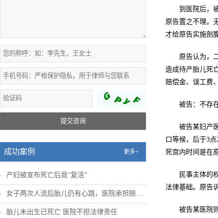
到医院后，
原告置之不理。
才给原告实施剖
原告认为，
造成待产胎儿死
赔偿金、误工费
被告：不存
提交咨询
被告某妇产
口等候，后于3点
成功案例
更多+
死宫内时间是在
民事主体的
产妇被宣布死亡后竟“复活”
法律基础。原告
女子两次人流后胎儿仍有心跳，医院承担赔偿...
被告某医院
胎儿未出生已死亡 医院不担法律责任