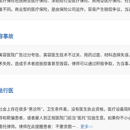
医疗保险包括商业医疗保险、津贴给付型医疗保险、费用型医疗保险、社
准不同。商业型的医疗保险，是由保险公司运作，容易产生赔偿争议，当
容事故
美容医院广告过分夸张、美容医生技术不过关、用药过度、材料选择失误
术失败，造成手术者皮肤损害甚至毁容。律师可以通过积极争取，为当事
法行医
社会上存在很多“黑诊所”，卫生条件差，没有医生执业资格，医疗设备简
导和欺骗患者，或者雇人到正规医院门前当“医托”拉拢生意。如果你不小
委托律师。律师在此提醒患者：不要贪图一...
更多>>