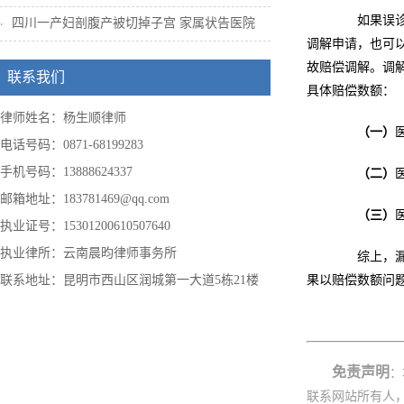
如果误诊漏
四川一产妇剖腹产被切掉子宫 家属状告医院
调解申请，也可
故赔偿调解。调
联系我们
具体赔偿数额：
律师姓名：杨生顺律师
（一）
电话号码：0871-68199283
手机号码：13888624337
（二）
邮箱地址：183781469@qq.com
（三）
执业证号：15301200610507640
执业律所：云南晨昀律师事务所
综上，漏诊
联系地址：昆明市西山区润城第一大道5栋21楼
果以赔偿数额问
免责声明
：
联系网站所有人