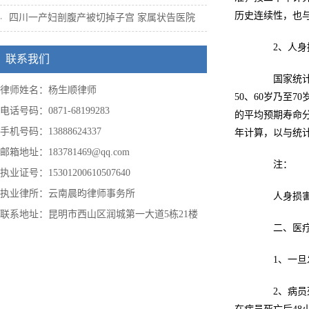
历史连续性，也
四川一产妇剖腹产被切掉子宫 家属状告医院
2、人身损
联系我们
国家统计局
律师姓名：杨生顺律师
50、60岁乃至
电话号码：0871-68199283
的平均预期寿命分
手机号码：13888624337
年计算，以与统
邮箱地址：183781469@qq.com
注：
执业证号：15301200610507640
执业律所：云南晨昀律师事务所
人身损害赔
联系地址：昆明市西山区润城第一大道5栋21楼
二、医疗
1、一旦发
2、病员死