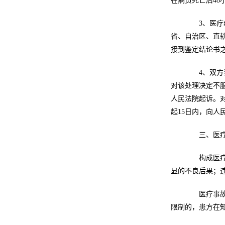
在病员死亡后4
3、医疗纠
省、自治区、直
接到鉴定结论书之
4、双方当
对该处理决定不
人民法院起诉。
起15日内，向人
三、医疗
构成医疗事
显的不良后果；
医疗事故技
限制的，患方在