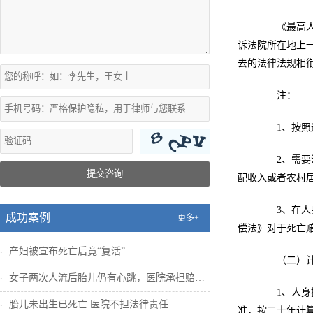
《最高人民
诉法院所在地上
去的法律法规相
注：
1、按照这
2、需要注
提交咨询
配收入或者农村
3、在人身
成功案例
更多+
偿法》对于死亡
产妇被宣布死亡后竟“复活”
（二）计
女子两次人流后胎儿仍有心跳，医院承担赔偿...
1、人身损
胎儿未出生已死亡 医院不担法律责任
准，按二十年计