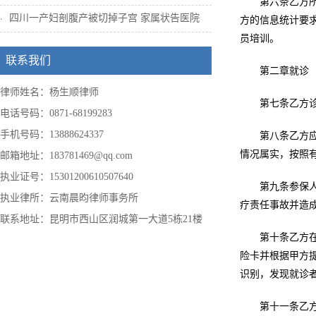
第六条乙方
四川一产妇剖腹产被切掉子宫 家属状告医院
方的信息统计要求
员培训。
联系我们
第二章就诊
律师姓名：杨生顺律师
第七条乙方
电话号码：0871-68199283
手机号码：13888624337
第八条乙方
情况属实，按照
邮箱地址：183781469@qq.com
执业证号：15301200610507640
第九条参保
执业律所：云南晨昀律师事务所
疗责任事故并造
联系地址：昆明市西山区润城第一大道5栋21楼
第十条乙方
险卡并根据甲方提
识别，发现就诊
第十一条乙