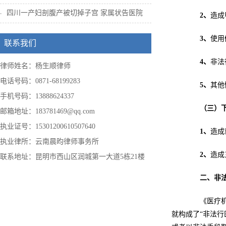
四川一产妇剖腹产被切掉子宫 家属状告医院
2
、
造成
3
、
使用
联系我们
4
、
非法
律师姓名：杨生顺律师
电话号码：0871-68199283
5
、
其他
手机号码：13888624337
（三）
邮箱地址：183781469@qq.com
执业证号：15301200610507640
1
、
造成
执业律所：云南晨昀律师事务所
2
、
造成
联系地址：昆明市西山区润城第一大道5栋21楼
二、非
《医疗机构
就构成了“非法