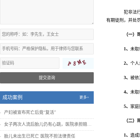
犯非法行医
有期徒刑，并处
（一）
1
、
未取
2
、
个人
提交咨询
3
、
被依
4
、
未取
成功案例
更多+
5
、
家庭
产妇被宣布死亡后竟“复活”
（二）
女子两次人流后胎儿仍有心跳，医院承担赔偿...
1
、
造成
胎儿未出生已死亡 医院不担法律责任