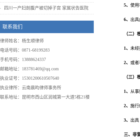
5
、
使用
四川一产妇剖腹产被切掉子宫 家属状告医院
6
、
出具
联系我们
（二）
律师姓名：杨生顺律师
1
、
未经
电话号码：0871-68199283
手机号码：13888624337
2
、
或者
邮箱地址：183781469@qq.com
（三）
执业证号：15301200610507640
执业律所：云南晨昀律师事务所
1
、
从事
联系地址：昆明市西山区润城第一大道5栋21楼
2
、
施行
3
、
出具
三、非