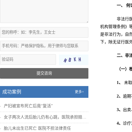
一、
何
非法行医是
机构管理条例》
是非法行为，自
下，除无证行医
二、非
（一）
提交咨询
1
、
未取
成功案例
更多+
2
、
逾期
产妇被宣布死亡后竟“复活”
3
、
出卖
女子两次人流后胎儿仍有心跳，医院承担赔偿...
4
、
诊疗
胎儿未出生已死亡 医院不担法律责任