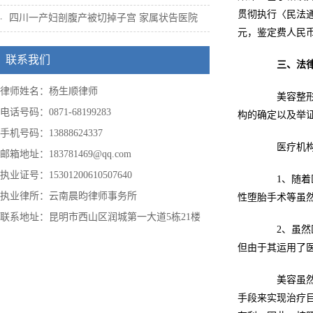
贯彻执行〈民法
四川一产妇剖腹产被切掉子宫 家属状告医院
元，鉴定费人民币
联系我们
三、法
律师姓名：杨生顺律师
美容整形纠
电话号码：0871-68199283
构的确定以及举
手机号码：13888624337
医疗机构进
邮箱地址：183781469@qq.com
执业证号：15301200610507640
1、随着医
执业律所：云南晨昀律师事务所
性堕胎手术等虽
联系地址：昆明市西山区润城第一大道5栋21楼
2、虽然医
但由于其运用了
美容虽然确
手段来实现治疗