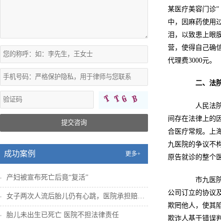
某医疗美容门诊”
中，因麻药使用
泪，以致患上眼
营，使得自己确信
代理费3000元。
二、法
人民法院经
间存在法律上的
提交咨询
合医疗常规。上
九医院的争议不
成功案例
更多+
原告就诊的整个
产妇被宣布死亡后竟“复活”
市九医院的
公司订立的协议
女子两次人流后胎儿仍有心跳，医院承担赔偿...
欺罔他人，使其
胎儿未出生已死亡 医院不担法律责任
欺诈人基于错误