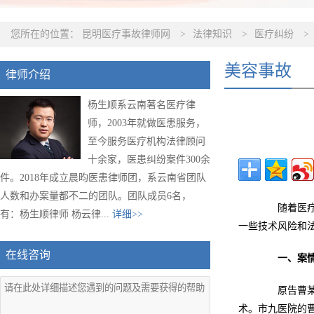
您所在的位置：
昆明医疗事故律师网
>
法律知识
>
医疗纠纷
>
美容事故
律师介绍
杨生顺系云南著名医疗律
师，2003年就做医患服务，
至今服务医疗机构法律顾问
十余家，医患纠纷案件300余
件。2018年成立晨昀医患律师团，系云南省团队
人数和办案量都不二的团队。团队成员6名，
随着医疗技
有：杨生顺律师 杨云律...
详细>>
一些技术风险和
在线咨询
一、案
原告曹某于
术。市九医院的