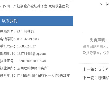
5、未经
四川一产妇剖腹产被切掉子宫 家属状告医院
联系我们
律师姓名：杨生顺律师
电话号码：0871-68199283
免责声明
：
手机号码：13888624337
联系网站所有人
及指导意义，仅
邮箱地址：183781469@qq.com
执业证号：15301200610507640
执业律所：云南晨昀律师事务所
上一篇：无证
联系地址：昆明市西山区润城第一大道5栋21楼
下一篇：哪些