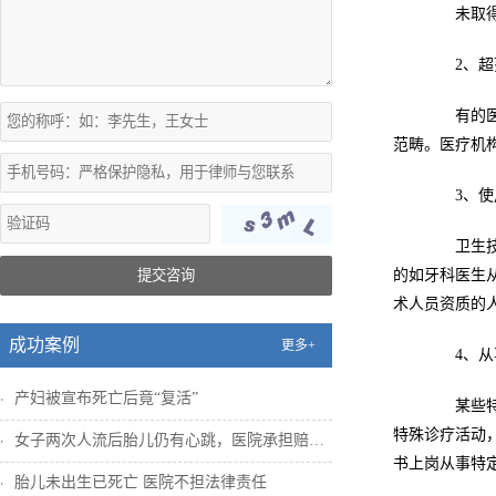
未取得《
2、超范
有的医疗
范畴。医疗机
3、使用
卫生技术
提交咨询
的如牙科医生
术人员资质的
成功案例
更多+
4、从事
产妇被宣布死亡后竟“复活”
某些特殊
特殊诊疗活动，
女子两次人流后胎儿仍有心跳，医院承担赔偿...
书上岗从事特
胎儿未出生已死亡 医院不担法律责任