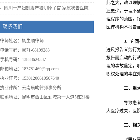
此之大，难以理
四川一产妇剖腹产被切掉子宫 家属状告医院
还更少。于理不
理程序的范围。
联系我们
医疗机构不报告
律师姓名：杨生顺律师
3、它同样
违反报告义务行
电话号码：0871-68199283
报告而启动的行
手机号码：13888624337
理的事故鉴定，
邮箱地址：183781469@qq.com
职权处理的事宜
执业证号：15301200610507640
执业律所：云南晨昀律师事务所
二、
重
联系地址：昆明市西山区润城第一大道5栋21楼
导致患者死
大医疗过失，医
三、相
《医疗事