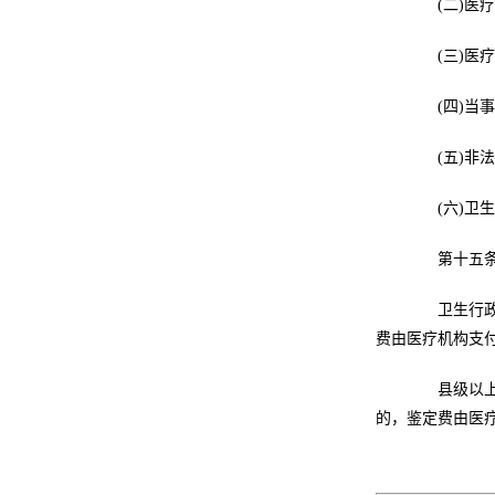
(二)医疗
(三)医疗
(四)当事
(五)非法
(六)卫生
第十五条 
卫生行政部
费由医疗机构支
县级以上地
的，鉴定费由医