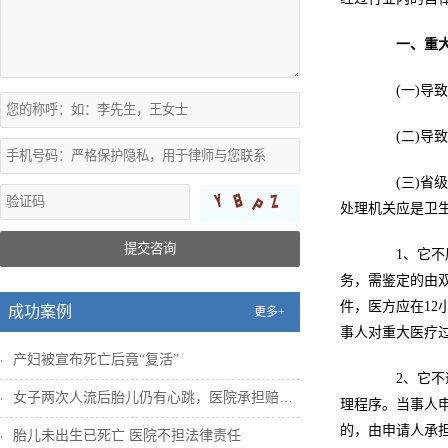
一、
重
(一)导致
(二)导致
(三)省级
处理机关应是卫
提交咨询
1、它不属
务，需鉴定的由
件，医方应在1
成功案例
更多+
事人对重大医疗
产妇被宣布死亡后竟“复活”
2、它不适
女子两次人流后胎儿仍有心跳，医院承担赔偿...
理程序。当事人
的，由申请人承
胎儿未出生已死亡 医院不担法律责任