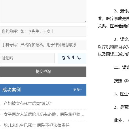
2、漏诊。
看，医疗事故是
关系、医学会组
3、误诊。
医疗机构应当承
以及因误工减少
二、误
提交咨询
按照《医疗
成功案例
更多+
1、医生诊
产妇被宣布死亡后竟“复活”
2、是否造
女子两次人流后胎儿仍有心跳，医院承担赔偿...
此外，《执
胎儿未出生已死亡 医院不担法律责任