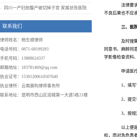
法律要求医
四川一产妇剖腹产被切掉子宫 家属状告医院
不良后果也不应
联系我们
三、
医
律师姓名：杨生顺律师
及时搜集所
电话号码：0871-68199283
同意书、麻醉同
学影像检查资料
手机号码：13888624337
邮箱地址：183781469@qq.com
申请医疗事
执业证号：15301200610507640
1、填写“
执业律所：云南晨昀律师事务所
联系地址：昆明市西山区润城第一大道5栋21楼
2、提交
3、按规定
以上便是小
权，而对急危患